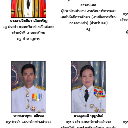
สารสนเทศ
ผู้ช่วยหัวหน้างาน งานวิทยบริการและ
ครู
เทคโนโลยีการศึกษา (งานสื่อการเรียน
เจ้า
นางสาวจิตติมา เส็มเจริญ
การสอนเก่า) (สำหรับลบ)
ครูประจำ แผนกวิชาช่างเชื่อมโลหะ
ครู
ผ
เจ้าหน้าที่ งานทะเบียน
ครู ชำนาญการ
นายธนายุทธ หลีเหม
นางสุเรวดี บุญพันธ์
ครูประจำ แผนกวิชาช่างสำรวจ
ครูประจำ แผนกวิชาช่างสำรวจ
ครู
เจ้าหน้าที่ งานส่งเสริมผลิตผล การค้า