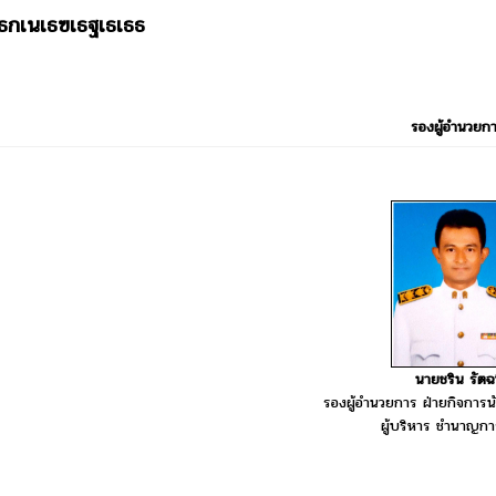
เธกเนเธฃเธฐเธเธธ
รองผู้อำนวยก
นายชริน รัตฉว
รองผู้อำนวยการ ฝ่ายกิจการน
ผู้บริหาร ชำนาญกา