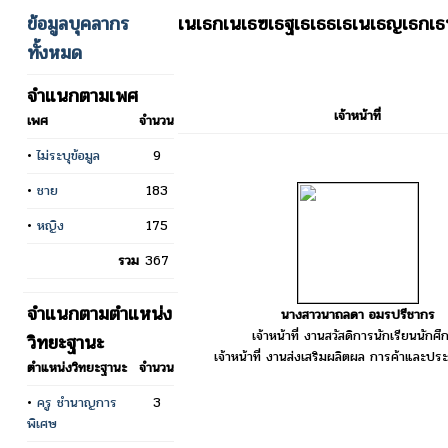
ข้อมูลบุคลากร
เนเธกเนเธฃเธฐเธเธธเธเนเธญเธกเ
ทั้งหมด
จำแนกตามเพศ
เจ้าหน้าที่
เพศ
จำนวน
•
ไม่ระบุข้อมูล
9
•
ชาย
183
•
หญิง
175
รวม
367
จำแนกตามตำแหน่ง
นางสาวนาถลดา อมรปรีชากร
เจ้าหน้าที่ งานสวัสดิการนักเรียนนักศึ
วิทยะฐานะ
เจ้าหน้าที่ งานส่งเสริมผลิตผล การค้าและปร
ตำแหน่งวิทยะฐานะ
จำนวน
•
ครู ชำนาญการ
3
พิเศษ