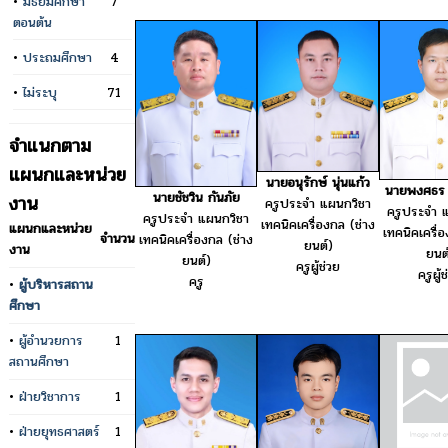
•
มัธยมศึกษา
7
ตอนต้น
•
ประถมศึกษา
4
•
ไม่ระบุ
71
จำแนกตาม
แผนกและหน่วย
นายอนุรักษ์ นุ่นแก้ว
นายพงศธร 
นายชัชวิน กันภัย
งาน
ครูประจำ แผนกวิชา
ครูประจำ 
ครูประจำ แผนกวิชา
เทคนิคเครื่องกล (ช่าง
แผนกและหน่วย
เทคนิคเครื่
จำนวน
เทคนิคเครื่องกล (ช่าง
ยนต์)
งาน
ยนต
ยนต์)
ครูผู้ช่วย
ครูผู้
ครู
•
ผู้บริหารสถาน
ศึกษา
•
ผู้อำนวยการ
1
สถานศึกษา
•
ฝ่ายวิชาการ
1
•
ฝ่ายยุทธศาสตร์
1