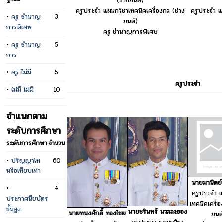
(ช่างยนต์)
ครูประจำ แผนกวิชาเทคนิคเครื่องกล (ช่าง
ครูประจำ แ
•
ครู ชำนาญ
3
ยนต์)
การพิเศษ
ครู ชำนาญการพิเศษ
•
ครู ชำนาญ
5
การ
•
ครู ไม่มี
5
ครูประจำ
•
ไม่มี ไม่มี
10
จำแนกตาม
ระดับการศึกษา
ระดับการศึกษา
จำนวน
•
ปริญญาโท
60
หรือเทียบเท่า
นายมานิตย์
•
4
ครูประจำ 
ประกาศนียบัตร
เทคนิคเครื่
ชั้นสูง
นายชรินทร์ นวลละออง
นายทนงศักดิ์ ทองไชย
ยนต
ครูประจำ แผนกวิชา