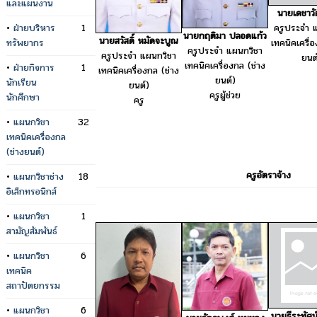
และแผนงาน
นายเดชาวั
ครูประจำ 
•
ฝ่ายบริหาร
1
นายกฤติมา ปลอดแก้ว
นายสวัสดิ์ หมัดจะบูณ
เทคนิคเครื่
ทรัพยากร
ครูประจำ แผนกวิชา
ครูประจำ แผนกวิชา
ยนต
เทคนิคเครื่องกล (ช่าง
•
ฝ่ายกิจการ
1
เทคนิคเครื่องกล (ช่าง
ยนต์)
นักเรียน
ยนต์)
ครูผู้ช่วย
นักศึกษา
ครู
•
แผนกวิชา
32
เทคนิคเครื่องกล
(ช่างยนต์)
ครูอัตราจ้าง
•
แผนกวิชาช่าง
18
อิเล็กทรอนิกส์
•
แผนกวิชา
1
สามัญสัมพันธ์
•
แผนกวิชา
6
เทคนิค
สถาปัตยกรรม
•
แผนกวิชา
6
นายธีระทัศน์ 