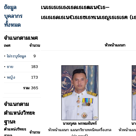
ข้อมูล
เนเธเธเธเธงเธดเธเธฒเน€เธ—
บุคลากร
เธเธเธดเธเน€เธเธฃเธทเนเธญเธเธเธฅ (เธ
ทั้งหมด
จำแนกตามเพศ
หัวหน้าแผนก
เพศ
จำนวน
•
ไม่ระบุข้อมูล
9
•
ชาย
183
•
หญิง
173
รวม
365
จำแนกตาม
ตำแหน่งวิทยะ
ฐานะ
นายกุศล พรหมจันทร์
นา
ตำแหน่งวิทยะ
หัวหน้าแผนก แผนกวิชาเทคนิคเครื่องกล
หัวหน้าแผ
จำนวน
ฐานะ