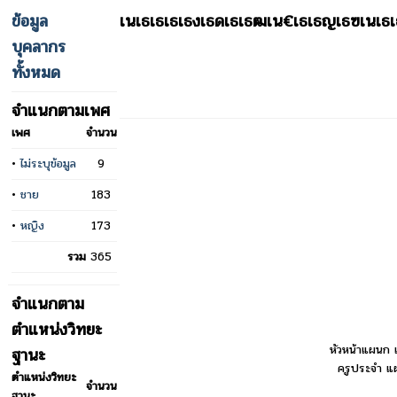
ข้อมูล
เนเธเธเธเธงเธดเธเธฒเน€เธเธญเธฃเนเธ
บุคลากร
ทั้งหมด
จำแนกตามเพศ
เพศ
จำนวน
•
ไม่ระบุข้อมูล
9
•
ชาย
183
•
หญิง
173
รวม
365
จำแนกตาม
ตำแหน่งวิทยะ
หัวหน้าแผนก 
ฐานะ
ครูประจำ แผ
ตำแหน่งวิทยะ
จำนวน
ฐานะ