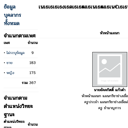
ข้อมูล
เนเธเธเธเธงเธดเธเธฒเธเนเธฒเธเน€เธ
บุคลากร
ทั้งหมด
หัวหน้าแผนก
จำแนกตามเพศ
เพศ
จำนวน
•
ไม่ระบุข้อมูล
9
•
ชาย
183
•
หญิง
175
รวม
367
นายอัคคกิตติ์ แก้วดำ
หัวหน้าแผนก แผนกวิชาช่างเชื่
จำแนกตาม
ครูประจำ แผนกวิชาช่างเชื่อ
ตำแหน่งวิทยะ
ครู ชำนาญการ
ฐานะ
ตำแหน่งวิทยะ
จำนวน
ฐานะ