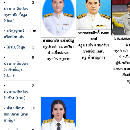
•
3
ประกาศนียบัตร
ครูเทคนิคชั้นสูง
(ปทส.)
•
ปริญญาตรี
196
นายธรรมสิทธิ์ เพชร
หรือเทียบเท่า
นายมงคลฤ
สงค์
นายเอกชัย แก้วขวัญ
ม
ครูประจำ แผนกวิชา
ครูประจำ แผนกวิชา
•
ไม่ระบุข้อมูล
1
ครูประจำ 
ช่างเชื่อมโลหะ
ช่างเชื่อมโลหะ
ช่างเชื
•
9
ครู ชำนาญการ
ครู ชำนาญการ
ผู้ช่วยหั
ประกาศนียบัตร
แผนก แผนก
วิชาชีพชั้นสูง
เชื่อ
(ปวส.)
คร
•
2
ประกาศนียบัตร
วิชาชีพ (ปวช.)
•
มัธยมศึกษา
10
ตอนปลาย (สาย
สามัญ)