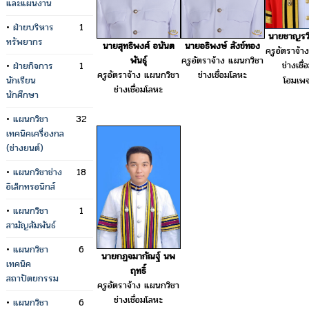
และแผนงาน
•
ฝ่ายบริหาร
1
นายชาญรวี
ทรัพยากร
นายสุทธิพงศ์ อนันต
นายอธิพงษ์ สังข์ทอง
ครูอัตราจ้า
พันธุ์
ครูอัตราจ้าง แผนกวิชา
ช่างเชื
•
ฝ่ายกิจการ
1
ครูอัตราจ้าง แผนกวิชา
ช่างเชื่อมโลหะ
นักเรียน
โฮมเพ
ช่างเชื่อมโลหะ
นักศึกษา
•
แผนกวิชา
32
เทคนิคเครื่องกล
(ช่างยนต์)
•
แผนกวิชาช่าง
18
อิเล็กทรอนิกส์
•
แผนกวิชา
1
สามัญสัมพันธ์
•
แผนกวิชา
6
นายกฏจมากัณฐ์ นพ
เทคนิค
ฤทธิ์
สถาปัตยกรรม
ครูอัตราจ้าง แผนกวิชา
ช่างเชื่อมโลหะ
•
แผนกวิชา
6