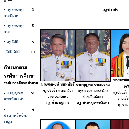
•
ครู ชำนาญ
3
ครูประจำ
การพิเศษ
•
ครู ชำนาญ
5
การ
•
ครู ไม่มี
5
•
ไม่มี ไม่มี
10
จำแนกตาม
ระดับการศึกษา
นางสาวจิต
ระดับการศึกษา
จำนวน
นายสมพงษ์ นนทพันธ์
นายบุญชม รามณรงค์
เจร
ครูประจำ แผนกวิชา
ครูประจำ แผนกวิชา
ครูประจำ 
•
ปริญญาโท
60
ช่างเชื่อมโลหะ
ช่างเชื่อมโลหะ
ช่างเชื
หรือเทียบเท่า
ครู ชำนาญการ
ครู ชำนาญการพิเศษ
ครู ชำ
•
4
ประกาศนียบัตร
ชั้นสูง