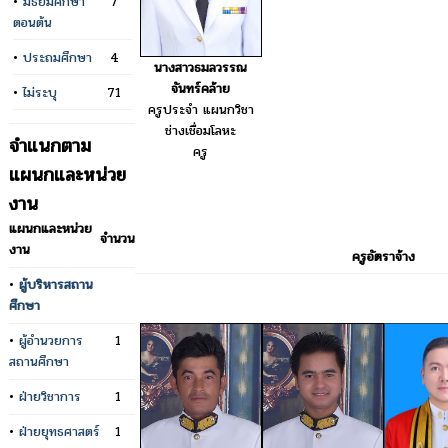
•
มัธยมศึกษา
7
ตอนต้น
•
ประถมศึกษา
4
นางสาวธมลวรรณ
จันทร์คล้าย
•
ไม่ระบุ
71
ครูประจำ แผนกวิชา
ช่างเชื่อมโลหะ
จำแนกตาม
ครู
แผนกและหน่วย
งาน
แผนกและหน่วย
จำนวน
งาน
ครูอัตราจ้าง
•
ผู้บริหารสถาน
ศึกษา
•
ผู้อำนวยการ
1
สถานศึกษา
•
ฝ่ายวิชาการ
1
•
ฝ่ายยุทธศาสตร์
1