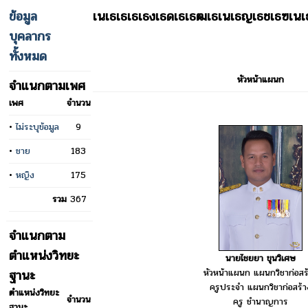
ข้อมูล
เนเธเธเธเธงเธดเธเธฒเธเนเธญเธชเธฃเน
บุคลากร
ทั้งหมด
หัวหน้าแผนก
จำแนกตามเพศ
เพศ
จำนวน
•
ไม่ระบุข้อมูล
9
•
ชาย
183
•
หญิง
175
รวม
367
จำแนกตาม
ตำแหน่งวิทยะ
นายไชยยา ขุนวิเศษ
หัวหน้าแผนก แผนกวิชาก่อสร
ฐานะ
ครูประจำ แผนกวิชาก่อสร้า
ตำแหน่งวิทยะ
จำนวน
ครู ชำนาญการ
ฐานะ