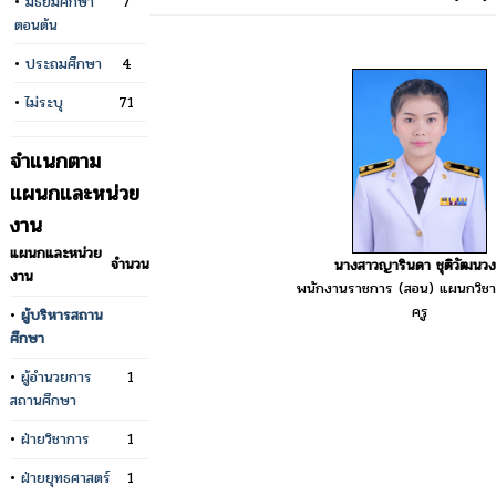
•
มัธยมศึกษา
7
ตอนต้น
•
ประถมศึกษา
4
•
ไม่ระบุ
71
จำแนกตาม
แผนกและหน่วย
งาน
แผนกและหน่วย
จำนวน
นางสาวญารินดา ชุติวัฒนวง
งาน
พนักงานราชการ (สอน) แผนกวิชาก
ครู
•
ผู้บริหารสถาน
ศึกษา
•
ผู้อำนวยการ
1
สถานศึกษา
•
ฝ่ายวิชาการ
1
•
ฝ่ายยุทธศาสตร์
1