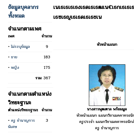
ข้อมูลบุคลากร
เนเธเธเธเธงเธดเธเธฒเน€เธกเธเธ
ทั้งหมด
เธฃเธญเธเธดเธเธชเน
จำแนกตามเพศ
เพศ
จำนวน
หัวหน้าแผนก
•
ไม่ระบุข้อมูล
9
•
ชาย
183
•
หญิง
175
รวม
367
จำแนกตามตำแหน่ง
วิทยะฐานะ
นางสาวพุฒตาล พร้อมมูล
ตำแหน่งวิทยะฐานะ
จำนวน
หัวหน้าแผนก แผนกวิชาเมคคาทรอนิก
•
ครู ชำนาญการ
3
ครูประจำ แผนกวิชาเมคคาทรอนิกส
พิเศษ
ครู ชำนาญการ