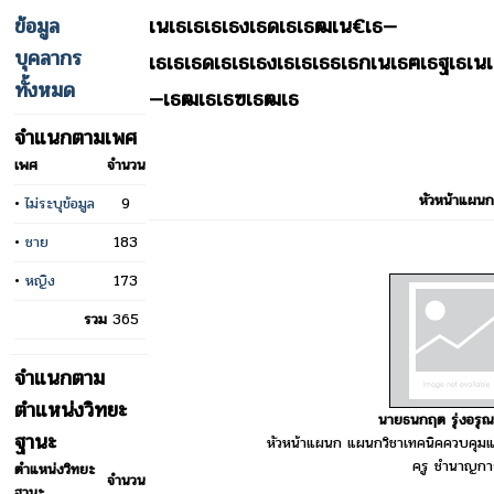
ข้อมูล
เนเธเธเธเธงเธดเธเธฒเน€เธ—
บุคลากร
เธเธเธดเธเธเธงเธเธเธธเธกเนเธฅเธฐเธเน
ทั้งหมด
—เธฒเธเธฃเธฒเธ
จำแนกตามเพศ
เพศ
จำนวน
หัวหน้าแผนก
•
ไม่ระบุข้อมูล
9
•
ชาย
183
•
หญิง
173
รวม
365
จำแนกตาม
ตำแหน่งวิทยะ
นายธนกฤต รุ่งอรุ
ฐานะ
หัวหน้าแผนก แผนกวิชาเทคนิคควบคุม
ครู ชำนาญกา
ตำแหน่งวิทยะ
จำนวน
ฐานะ