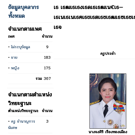
ข้อมูลบุคลากร
เธ เธฒเธเธงเธดเธเธฒเน€เธ—
ทั้งหมด
เธเนเธเนเธฅเธขเธตเธชเธฒเธฃเธช
เธจ
จำแนกตามเพศ
เพศ
จำนวน
•
ไม่ระบุข้อมูล
9
ครูประจำ
•
ชาย
183
•
หญิง
175
รวม
367
จำแนกตามตำแหน่ง
วิทยะฐานะ
ตำแหน่งวิทยะฐานะ
จำนวน
•
ครู ชำนาญการ
3
พิเศษ
นางจงศิริ เรืองทองเมือง