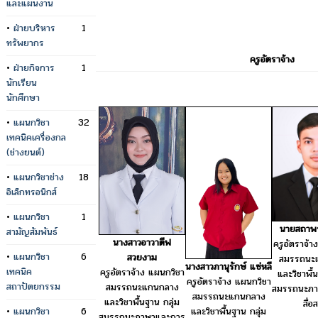
และแผนงาน
•
ฝ่ายบริหาร
1
ทรัพยากร
ครูอัตราจ้าง
•
ฝ่ายกิจการ
1
นักเรียน
นักศึกษา
•
แผนกวิชา
32
เทคนิคเครื่องกล
(ช่างยนต์)
•
แผนกวิชาช่าง
18
อิเล็กทรอนิกส์
•
แผนกวิชา
1
นายสถาพร 
สามัญสัมพันธ์
นางสาวอาวาตีฟ
ครูอัตราจ้า
•
แผนกวิชา
6
สวยงาม
สมรรถนะ
นางสาวภานุรักษ์ แซ่หลี
เทคนิค
ครูอัตราจ้าง แผนกวิชา
และวิชาพื้
ครูอัตราจ้าง แผนกวิชา
สถาปัตยกรรม
สมรรถนะแกนกลาง
สมรรถนะภา
สมรรถนะแกนกลาง
และวิชาพื้นฐาน กลุ่ม
สื่อ
•
แผนกวิชา
6
และวิชาพื้นฐาน กลุ่ม
สมรรถนะภาษาและการ