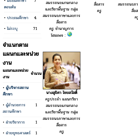
•
มัธยมศึกษา
7
สมรรถนะแกนกลาง
สื่อสาร
สมรรถนะภา
ตอนต้น
และวิชาพื้นฐาน กลุ่ม
ครู
สื่อ
สมรรถนะภาษาและการ
คร
•
ประถมศึกษา
4
สื่อสาร
•
ไม่ระบุ
71
ครู ชำนาญการ
โฮมเพจ :
จำแนกตาม
แผนกและหน่วย
งาน
แผนกและหน่วย
จำนวน
งาน
•
ผู้บริหารสถาน
นางสุธิศา ไชยสวัสดิ์
ศึกษา
ครูประจำ แผนกวิชา
•
ผู้อำนวยการ
1
สมรรถนะแกนกลาง
สถานศึกษา
และวิชาพื้นฐาน กลุ่ม
สมรรถนะภาษาและการ
•
ฝ่ายวิชาการ
1
สื่อสาร
ครู
•
ฝ่ายยุทธศาสตร์
1