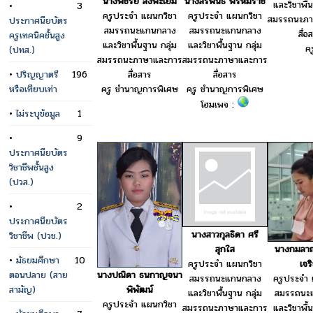
นางพัชรีย์ สงพะโยม
นางสิริพันธ์ พรหมราช
และวิชาพื้
•
3
ครูประจำ แผนกวิชา
ครูประจำ แผนกวิชา
สมรรถนะภา
ประกาศนียบัตร
สมรรถนะแกนกลาง
สมรรถนะแกนกลาง
สื่อ
ครูเทคนิคชั้นสูง
และวิชาพื้นฐาน กลุ่ม
และวิชาพื้นฐาน กลุ่ม
คร
(ปทส.)
สมรรถนะภาษาและการ
สมรรถนะภาษาและการ
•
ปริญญาตรี
196
สื่อสาร
สื่อสาร
หรือเทียบเท่า
ครู ชำนาญการพิเศษ
ครู ชำนาญการพิเศษ
โฮมเพจ :
•
ไม่ระบุข้อมูล
1
•
9
ประกาศนียบัตร
วิชาชีพชั้นสูง
(ปวส.)
•
2
ประกาศนียบัตร
นางสาวกุลธิดา ศรี
วิชาชีพ (ปวช.)
สุกใส
นางกมลาณ
•
มัธยมศึกษา
10
ครูประจำ แผนกวิชา
เจร
ตอนปลาย (สาย
นางปณิดา ธนกาญจนา
สมรรถนะแกนกลาง
ครูประจำ 
สามัญ)
พิพัฒน์
และวิชาพื้นฐาน กลุ่ม
สมรรถนะ
ครูประจำ แผนกวิชา
สมรรถนะภาษาและการ
และวิชาพื้