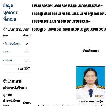
ข้อมูล
เนเธเธเธเธงเธดเธเธฒเธชเธกเธฃเธฃเธ–
บุคลากร
เธเธฐเนเธเธเธเธฅเธฒเธเนเธฅเธฐเธงเธดเ
ทั้งหมด
เธเธฅเธธเนเธกเธชเธกเธฃเธฃเธ–
เธเธฐเธ เธฒเธฉเธฒเนเธฅเธฐเธเธฒเธฃ
จำแนกตามเพศ
เพศ
จำนวน
•
ไม่ระบุข้อมูล
9
หัวหน้าแผนก
•
ชาย
183
•
หญิง
175
รวม
367
จำแนกตาม
ตำแหน่งวิทยะ
ฐานะ
ตำแหน่งวิทยะ
นางพรรษกร คงนุ้ย
จำนวน
ฐานะ