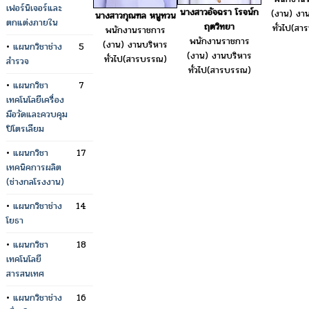
เฟอร์นิเจอร์และ
นางสาวอัจฉรา โรจน์ก
(งาน) งา
นางสาวกุณฑล หนูทวน
ตกแต่งภายใน
ฤตวิทยา
ทั่วไป(ส
พนักงานราชการ
พนักงานราชการ
(งาน) งานบริหาร
•
แผนกวิชาช่าง
5
(งาน) งานบริหาร
ทั่วไป(สารบรรณ)
สำรวจ
ทั่วไป(สารบรรณ)
•
แผนกวิชา
7
เทคโนโลยีเครื่อง
มือวัดและควบคุม
ปิโตรเลียม
•
แผนกวิชา
17
เทคนิคการผลิต
(ช่างกลโรงงาน)
•
แผนกวิชาช่าง
14
โยธา
•
แผนกวิชา
18
เทคโนโลยี
สารสนเทศ
•
แผนกวิชาช่าง
16