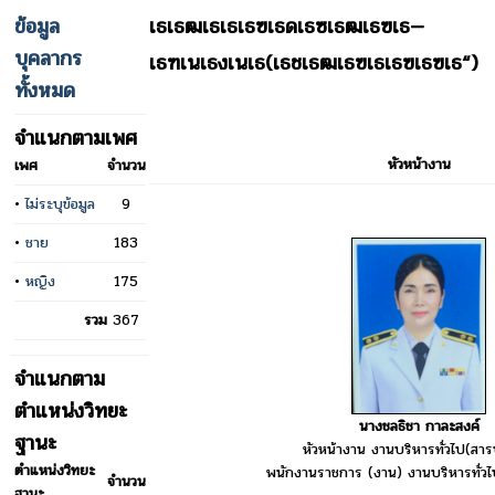
ข้อมูล
เธเธฒเธเธเธฃเธดเธซเธฒเธฃเธ—
บุคลากร
เธฑเนเธงเนเธ(เธชเธฒเธฃเธเธฃเธฃเธ“)
ทั้งหมด
จำแนกตามเพศ
หัวหน้างาน
เพศ
จำนวน
•
ไม่ระบุข้อมูล
9
•
ชาย
183
•
หญิง
175
รวม
367
จำแนกตาม
ตำแหน่งวิทยะ
นางชลธิชา กาละสงค์
ฐานะ
หัวหน้างาน งานบริหารทั่วไป(ส
ตำแหน่งวิทยะ
พนักงานราชการ (งาน) งานบริหารทั่
จำนวน
ฐานะ