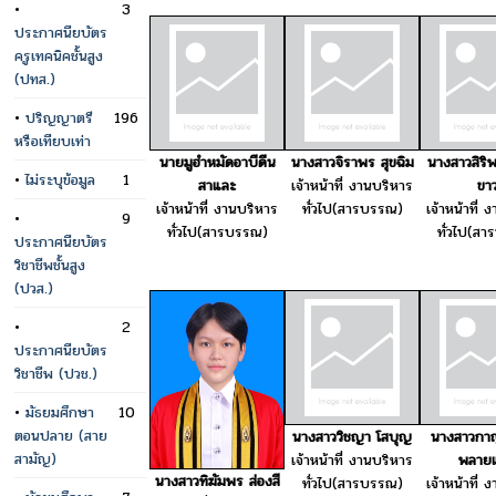
•
3
ประกาศนียบัตร
ครูเทคนิคชั้นสูง
(ปทส.)
•
ปริญญาตรี
196
หรือเทียบเท่า
นายมูฮำหมัดอาบีดีน
นางสาวจิราพร สุขฉิม
นางสาวสิริ
•
ไม่ระบุข้อมูล
1
สาและ
เจ้าหน้าที่ งานบริหาร
ขา
เจ้าหน้าที่ งานบริหาร
ทั่วไป(สารบรรณ)
เจ้าหน้าที่ 
•
9
ทั่วไป(สารบรรณ)
ทั่วไป(ส
ประกาศนียบัตร
วิชาชีพชั้นสูง
(ปวส.)
•
2
ประกาศนียบัตร
วิชาชีพ (ปวช.)
•
มัธยมศึกษา
10
ตอนปลาย (สาย
นางสาววิชญา โสบุญ
นางสาวกา
สามัญ)
เจ้าหน้าที่ งานบริหาร
พลาย
นางสาวทิฆัมพร ส่องสี
ทั่วไป(สารบรรณ)
เจ้าหน้าที่ 