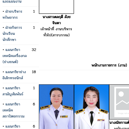
และแผนงาน
•
ฝ่ายบริหาร
1
นางสาวดลฤดี สังข
ทรัพยากร
จินดา
•
ฝ่ายกิจการ
1
เจ้าหน้าที่ งานบริหาร
นักเรียน
ทั่วไป(สารบรรณ)
นักศึกษา
•
แผนกวิชา
32
เทคนิคเครื่องกล
(ช่างยนต์)
พนักงานราชการ (งาน)
•
แผนกวิชาช่าง
18
อิเล็กทรอนิกส์
•
แผนกวิชา
1
สามัญสัมพันธ์
•
แผนกวิชา
6
เทคนิค
สถาปัตยกรรม
นางณิชกานต์
•
แผนกวิชา
6
พนักงาน