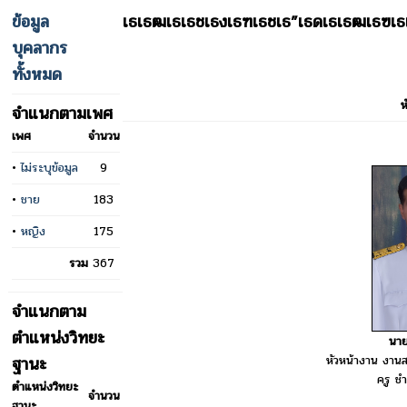
ข้อมูล
เธเธฒเธเธชเธงเธฑเธชเธ”เธดเธเธฒเธฃเธ
บุคลากร
ทั้งหมด
ห
จำแนกตามเพศ
เพศ
จำนวน
•
ไม่ระบุข้อมูล
9
•
ชาย
183
•
หญิง
175
รวม
367
จำแนกตาม
ตำแหน่งวิทยะ
นายศ
หัวหน้างาน งานส
ฐานะ
ครู ช
ตำแหน่งวิทยะ
จำนวน
ฐานะ