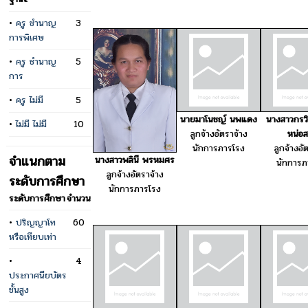
•
ครู ชำนาญ
3
การพิเศษ
•
ครู ชำนาญ
5
การ
•
ครู ไม่มี
5
นายมาโนชญ์ นพแดง
นางสาวกรว
•
ไม่มี ไม่มี
10
ลูกจ้างอัตราจ้าง
หน่อส
นักการภารโรง
ลูกจ้างอั
จำแนกตาม
นางสาวพลินี พรหมศร
นักการภ
ลูกจ้างอัตราจ้าง
ระดับการศึกษา
นักการภารโรง
ระดับการศึกษา
จำนวน
•
ปริญญาโท
60
หรือเทียบเท่า
•
4
ประกาศนียบัตร
ชั้นสูง