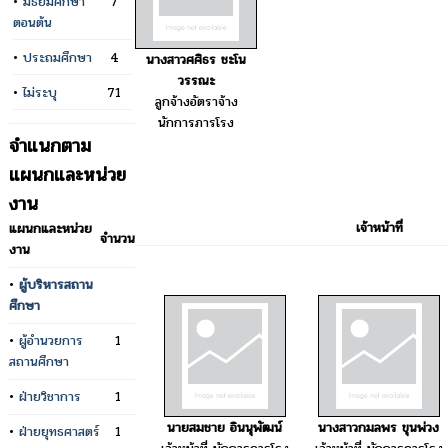
•
มัธยมศึกษา
7
ตอนต้น
•
ประถมศึกษา
4
นางสาวศศิธร ชะโน
วรรณะ
•
ไม่ระบุ
71
ลูกจ้างอัตราจ้าง
นักการภารโรง
จำแนกตาม
แผนกและหน่วย
งาน
เจ้าหน้าที่
แผนกและหน่วย
จำนวน
งาน
•
ผู้บริหารสถาน
ศึกษา
•
ผู้อำนวยการ
1
สถานศึกษา
•
ฝ่ายวิชาการ
1
นายสมชาย อินนุพัฒน์
นางสาวกมลพร ขุนพ่วง
•
ฝ่ายยุทธศาสตร์
1