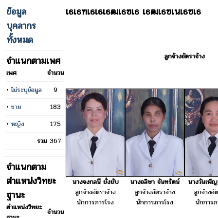
ข้อมูล
เธเธฑเธเธเธฒเธฃเธ เธฒเธฃเนเธฃเธ
บุคลากร
ทั้งหมด
ลูกจ้างอัตราจ้าง
จำแนกตามเพศ
เพศ
จำนวน
•
ไม่ระบุข้อมูล
9
•
ชาย
183
•
หญิง
175
รวม
367
จำแนกตาม
ตำแหน่งวิทยะ
นางจงกลนี ยั่งยับ
นางอลิษา จันทรัตน์
นางวันเพ็ญ
ลูกจ้างอัตราจ้าง
ลูกจ้างอัตราจ้าง
ลูกจ้างอั
ฐานะ
นักการภารโรง
นักการภารโรง
นักการภ
ตำแหน่งวิทยะ
จำนวน
ฐานะ