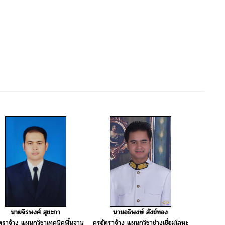
นายจิรพงศ์ สุขะกา
นายอธิพงษ์ สังข์ทอง
ัตราจ้าง แผนกวิชาเทคนิคพื้นฐาน
ครูอัตราจ้าง แผนกวิชาช่างเชื่อมโลหะ