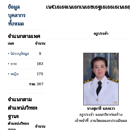
ข้อมูล
เน€เธเธจเนเธกเนเธฃเธฐเธเธธเธเน
บุคลากร
ทั้งหมด
ครูประจำ
จำแนกตามเพศ
เพศ
จำนวน
•
ไม่ระบุข้อมูล
9
•
ชาย
183
•
หญิง
175
รวม
367
จำแนกตาม
ตำแหน่งวิทยะ
นางสุมาลี แสงแวว
ครูประจำ แผนกวิชาก่อสร้าง
ฐานะ
เจ้าหน้าที่ งานวัดผลและประเมินผล
ตำแหน่งวิทยะ
จำนวน
ฐานะ