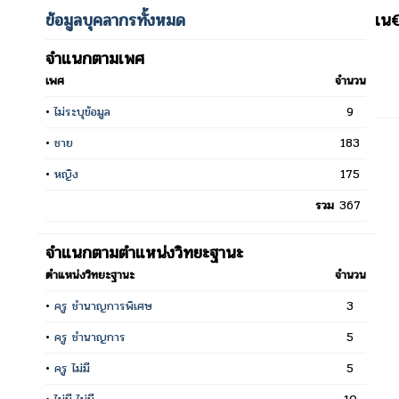
ข้อมูลบุคลากรทั้งหมด
เน€
จำแนกตามเพศ
เพศ
จำนวน
•
ไม่ระบุข้อมูล
9
•
ชาย
183
•
หญิง
175
รวม
367
จำแนกตามตำแหน่งวิทยะฐานะ
ตำแหน่งวิทยะฐานะ
จำนวน
•
ครู ชำนาญการพิเศษ
3
•
ครู ชำนาญการ
5
•
ครู ไม่มี
5